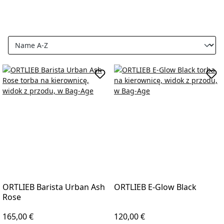
Add to shopping cart
Add 
ORTLIEB Barista Urban Ash
ORTLIEB E-Glow Black
Rose
Regular price:
Regular price:
165,00 €
120,00 €