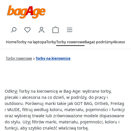
Skip to main content
You have 0 wishlist items
Shopping cart contains 0 items. The c
Home
Torby na laptopa
Torby
Torby rowerowe
Bagaż podróżny
Akcesoria
Torby rowerowe
Torby na kierownicę
Odkryj Torby na kierownicę w Bag-Age: wybrane torby,
plecaki i akcesoria na co dzień, w podróży, do pracy i
outdooru. Porównuj marki takie jak GOT BAG, Ortlieb, Freitag
i VAUDE, filtruj według koloru, materiału, pojemności i funkcji
oraz wybieraj trwałe lub zrównoważone modele dopasowane
do stylu. Użyj filtrów marki, materiału, pojemności, koloru i
funkcji, aby szybko znaleźć właściwą torbę.