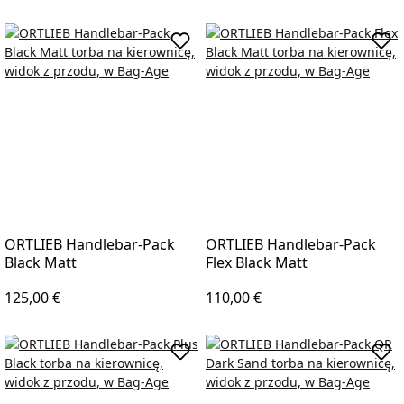
Add to shopping cart
Add 
ORTLIEB Handlebar-Pack
ORTLIEB Handlebar-Pack
Black Matt
Flex Black Matt
Regular price:
Regular price:
125,00 €
110,00 €
Add to shopping cart
Add 