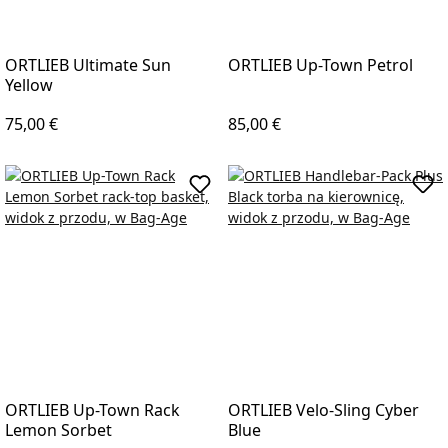
ORTLIEB Ultimate Sun
ORTLIEB Up-Town Petrol
Yellow
Regular price:
Regular price:
75,00 €
85,00 €
Add to shopping cart
Add 
ORTLIEB Up-Town Rack
ORTLIEB Velo-Sling Cyber
Lemon Sorbet
Blue