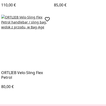
Regular price:
Regular price:
110,00 €
85,00 €
Add to shopping cart
ORTLIEB Velo-Sling Flex
Petrol
Regular price:
80,00 €