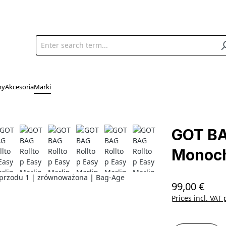
ny
Akcesoria
Marki
GOT BA
Monoc
99,00 €
Regular price:
Prices incl. VAT