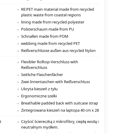
RE:PET main material made from recycled
plastic waste from coastal regions
lining made from recycled polyester
Polsterschaum made from PU
Schnallen made from POM
webbing made from recycled PET
Reißverschlüsse außen aus recycled Nylon
Flexibler Rolltop-Verschluss with
Reißverschluss
Seitliche Flaschenfächer
Zwei Innentaschen with Reißverschluss
Ukryta kieszeń z tyłu
Ergonomiczne szelki
Breathable padded back with suitcase strap
Zintegrowana kieszeń na laptopa 40 cm x 28
s
Czyścić ściereczką z mikrofibry, ciepłą wodą i
neutralnym mydłem.