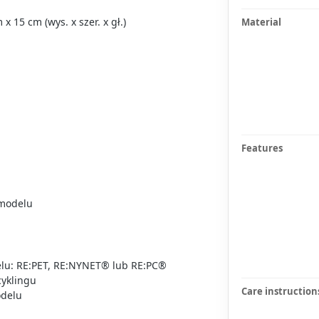
 15 cm (wys. x szer. x gł.)
Material
Features
 modelu
elu: RE:PET, RE:NYNET® lub RE:PC®
cyklingu
Care instruction
odelu