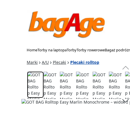
p to main content
Skip to search
Skip to main navigation
Home
Torby na laptopa
Torby
Torby rowerowe
Bagaż podróż
Marki
A/U
Plecaki
Plecaki rolltop
Skip image gallery