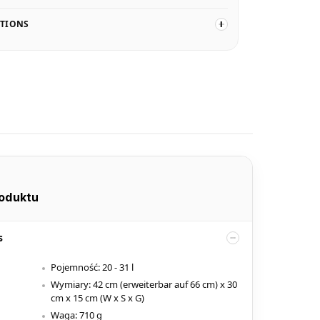
CTIONS
oduktu
s
Pojemność: 20 - 31 l
Wymiary: 42 cm (erweiterbar auf 66 cm) x 30
cm x 15 cm (W x S x G)
Waga: 710 g