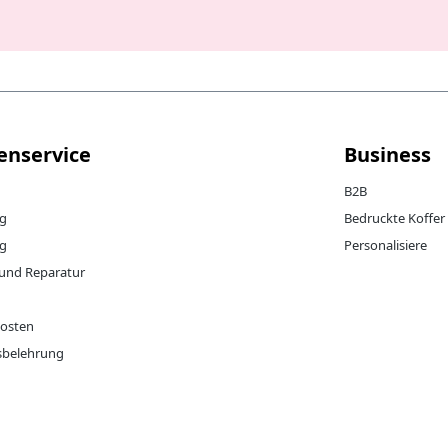
enservice
Business
B2B
ng
Bedruckte Koffer
g
Personalisiere
 und Reparatur
g
osten
sbelehrung