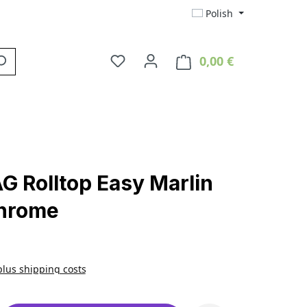
Polish
0,00 €
You have 0 wishlist items
Shopping cart co
G Rolltop Easy Marlin
hrome
 plus shipping costs