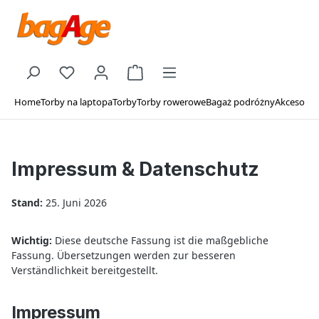
Skip to main content
You have 0 wishlist items
Shopping cart contains 0 items. The c
Home
Torby na laptopa
Torby
Torby rowerowe
Bagaż podróżny
Akcesoria
Impressum & Datenschutz
Stand:
25. Juni 2026
Wichtig:
Diese deutsche Fassung ist die maßgebliche
Fassung. Übersetzungen werden zur besseren
Verständlichkeit bereitgestellt.
Impressum