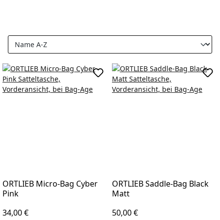
In den Warenkorb
In d
ORTLIEB Micro-Bag Cyber
ORTLIEB Saddle-Bag Black
Pink
Matt
Regulärer Preis:
Regulärer Preis:
34,00 €
50,00 €