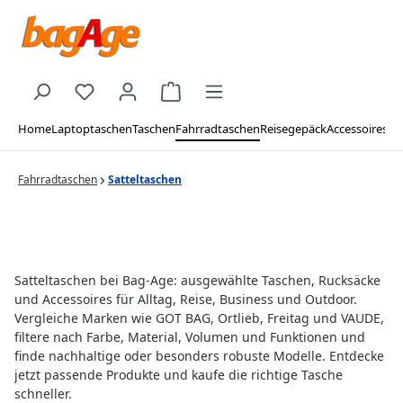
Zum Hauptinhalt springen
Du hast 0 Produkte auf dem Merkzettel
Warenkorb enthält 0 Positionen. De
Home
Laptoptaschen
Taschen
Fahrradtaschen
Reisegepäck
Accessoires
Ma
Fahrradtaschen
Satteltaschen
Satteltaschen bei Bag-Age: ausgewählte Taschen, Rucksäcke
und Accessoires für Alltag, Reise, Business und Outdoor.
Vergleiche Marken wie GOT BAG, Ortlieb, Freitag und VAUDE,
filtere nach Farbe, Material, Volumen und Funktionen und
finde nachhaltige oder besonders robuste Modelle. Entdecke
jetzt passende Produkte und kaufe die richtige Tasche
schneller.