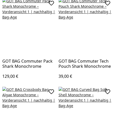
GOT BAG Commuter Pack
GOT BAG Commuter Tech
Shark Monochrome
Pouch Shark Monochrome
Regulärer Preis:
Regulärer Preis:
129,00 €
39,00 €
In den Warenkorb
In d