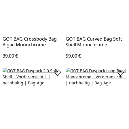
GOT BAG Crossbody Bag
GOT BAG Curved Bag Soft
Algae Monochrome
Shell Monochrome
Regulärer Preis:
Regulärer Preis:
39,00 €
59,00 €
In den Warenkorb
In d