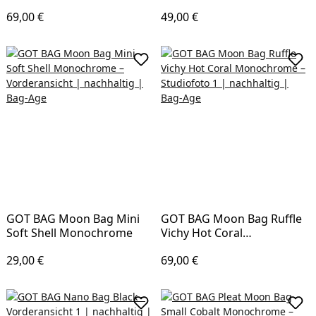
Regulärer Preis:
Regulärer Preis:
69,00 €
49,00 €
In den Warenkorb
In d
GOT BAG Moon Bag Mini
GOT BAG Moon Bag Ruffle
Soft Shell Monochrome
Vichy Hot Coral
Monochrome
Regulärer Preis:
Regulärer Preis:
29,00 €
69,00 €
In den Warenkorb
In d