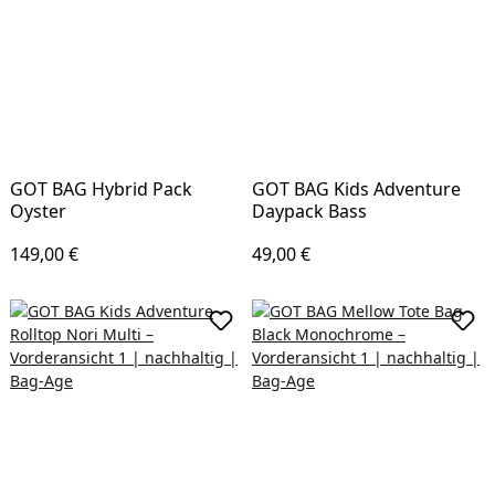
GOT BAG Hybrid Pack
GOT BAG Kids Adventure
Oyster
Daypack Bass
Regulärer Preis:
Regulärer Preis:
149,00 €
49,00 €
In den Warenkorb
In d