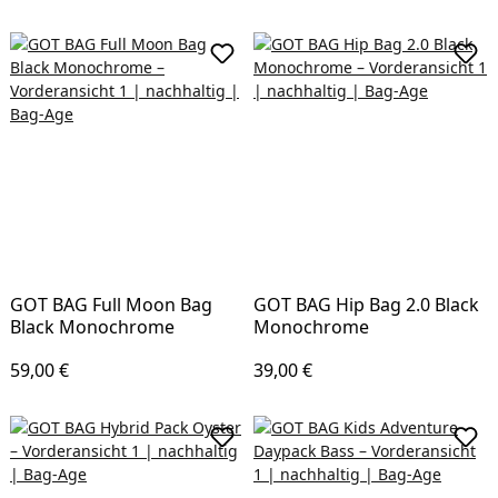
In den Warenkorb
In d
GOT BAG Full Moon Bag
GOT BAG Hip Bag 2.0 Black
Black Monochrome
Monochrome
Regulärer Preis:
Regulärer Preis:
59,00 €
39,00 €
In den Warenkorb
In d