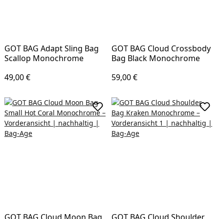
GOT BAG Adapt Sling Bag
GOT BAG Cloud Crossbody
Scallop Monochrome
Bag Black Monochrome
Regulärer Preis:
Regulärer Preis:
49,00 €
59,00 €
In den Warenkorb
In d
GOT BAG Cloud Moon Bag
GOT BAG Cloud Shoulder