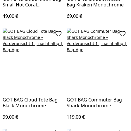
Small Hot Coral
Bag Kraken Monochrome
Monochrome
Regulärer Preis:
Regulärer Preis:
49,00 €
69,00 €
In den Warenkorb
In d
GOT BAG Cloud Tote Bag
GOT BAG Commuter Bag
Black Monochrome
Shark Monochrome
Regulärer Preis:
Regulärer Preis:
99,00 €
119,00 €
In den Warenkorb
In d