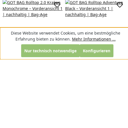
Diese Website verwendet Cookies, um eine bestmögliche
Erfahrung bieten zu können.
Mehr Informationen ...
Nur technisch notwendige
Konfigurieren
Produkte filtern
GOT BAG Rolltop 2.0
GOT BAG Rolltop Adventure
Kraken Monochrome
Black
Regulärer Preis:
Regulärer Preis:
169,00 €
159,00 €
In den Warenkorb
In d