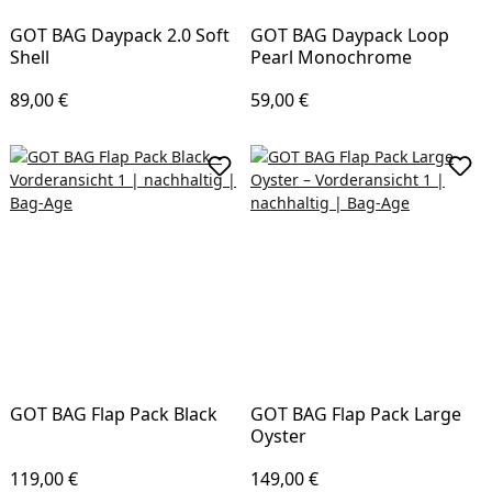
GOT BAG Daypack 2.0 Soft
GOT BAG Daypack Loop
Shell
Pearl Monochrome
Regulärer Preis:
Regulärer Preis:
89,00 €
59,00 €
In den Warenkorb
In d
GOT BAG Flap Pack Black
GOT BAG Flap Pack Large
Oyster
Regulärer Preis:
Regulärer Preis:
119,00 €
149,00 €