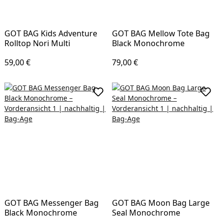
GOT BAG Kids Adventure
GOT BAG Mellow Tote Bag
Rolltop Nori Multi
Black Monochrome
Regulärer Preis:
Regulärer Preis:
59,00 €
79,00 €
In den Warenkorb
In d
GOT BAG Messenger Bag
GOT BAG Moon Bag Large
Black Monochrome
Seal Monochrome