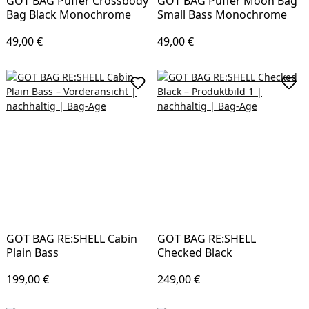
GOT BAG Puffer Crossbody
GOT BAG Puffer Moon Bag
Bag Black Monochrome
Small Bass Monochrome
Regulärer Preis:
Regulärer Preis:
49,00 €
49,00 €
In den Warenkorb
In d
GOT BAG RE:SHELL Cabin
GOT BAG RE:SHELL
Plain Bass
Checked Black
Regulärer Preis:
Regulärer Preis:
199,00 €
249,00 €
In den Warenkorb
In d