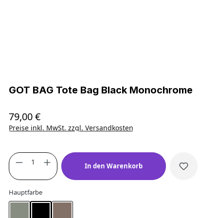
GOT BAG Tote Bag Black Monochrome
79,00 €
Regulärer Preis:
Preise inkl. MwSt. zzgl. Versandkosten
Produkt Anzahl: Gib den gewünschten Wert
In den Warenkorb
auswählen
Hauptfarbe
Bass Monochrome
Black Monochrome
Oyster Monochrome