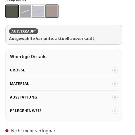
Algae
Black
Ocean Blue
Scallop
(Diese Option ist zurzeit nicht verfügbar.)
(Diese Option ist zurzeit nicht verfügbar.)
AUSVERKAUFT
Ausgewählte Variante: aktuell ausverkauft.
Wichtige Details
GRÖSSE
MATERIAL
AUSSTATTUNG
PFLEGEHINWEIS
Nicht mehr verfügbar