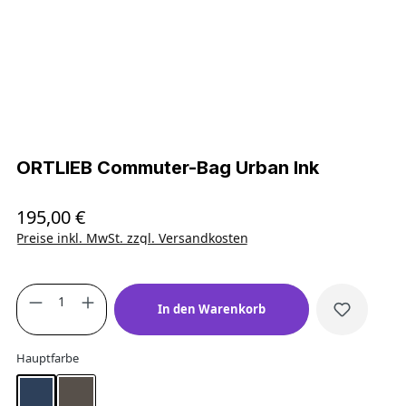
ORTLIEB Commuter-Bag Urban Ink
195,00 €
Regulärer Preis:
Preise inkl. MwSt. zzgl. Versandkosten
Produkt Anzahl: Gib den gewünschten Wert
In den Warenkorb
auswählen
Hauptfarbe
Ink
Pepper