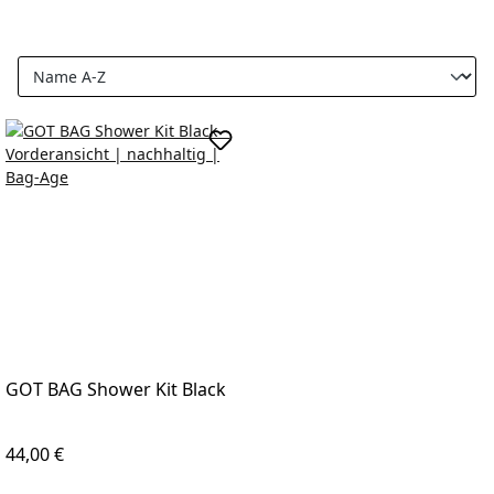
In den Warenkorb
GOT BAG Shower Kit Black
Regulärer Preis:
44,00 €