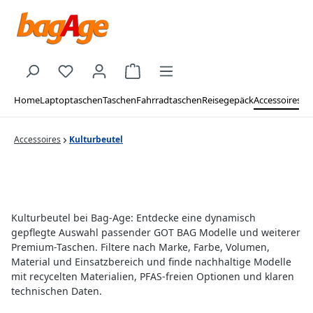
Zum Hauptinhalt springen
Du hast 0 Produkte auf dem Merkzettel
Warenkorb enthält 0 Positionen. De
Home
Laptoptaschen
Taschen
Fahrradtaschen
Reisegepäck
Accessoires
Ma
Accessoires
Kulturbeutel
Kulturbeutel bei Bag-Age: Entdecke eine dynamisch
gepflegte Auswahl passender GOT BAG Modelle und weiterer
Premium-Taschen. Filtere nach Marke, Farbe, Volumen,
Material und Einsatzbereich und finde nachhaltige Modelle
mit recycelten Materialien, PFAS-freien Optionen und klaren
technischen Daten.