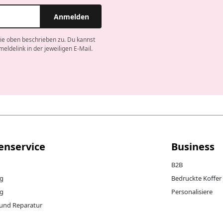
Anmelden
ie oben beschrieben zu. Du kannst
meldelink in der jeweiligen E-Mail.
enservice
Business
B2B
ng
Bedruckte Koffer
g
Personalisiere
 und Reparatur
g