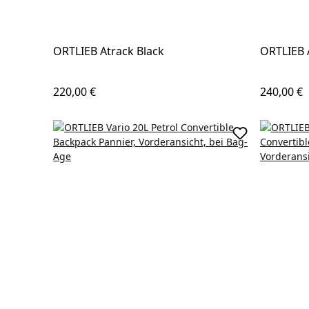
ORTLIEB Atrack Black
ORTLIEB 
Regulärer Preis:
Regulärer
220,00 €
240,00 €
In den Waren