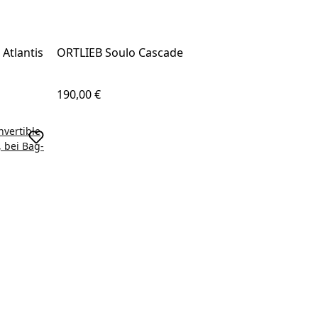
Atlantis
ORTLIEB Soulo Cascade
Regulärer Preis:
190,00 €
In den Warenkorb