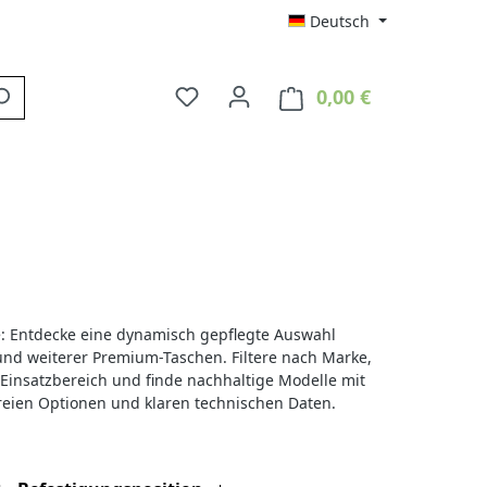
Deutsch
0,00 €
Du hast 0 Produkte auf dem Merkzett
Warenkorb enth
: Entdecke eine dynamisch gepflegte Auswahl
d weiterer Premium-Taschen. Filtere nach Marke,
Einsatzbereich und finde nachhaltige Modelle mit
freien Optionen und klaren technischen Daten.