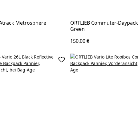
Atrack Metrosphere
ORTLIEB Commuter-Daypack 
Green
 Preis:
Regulärer Preis:
150,00 €
korb
In den Warenkorb