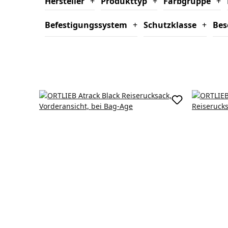
Hersteller
+
Produkttyp
+
Farbgruppe
+
Befestigungssystem
+
Schutzklasse
+
Bes
In den Waren