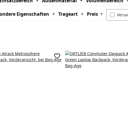
Einsatzbereich
+
Außenmaterial
+
Volumenbereich
ondere Eigenschaften
+
Trageart
+
Preis
+
Filte
Versa
korb
In den Warenkorb