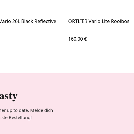
ario 26L Black Reflective
ORTLIEB Vario Lite Rooibos
 Preis:
Regulärer Preis:
160,00 €
asty
er up to date. Melde dich
hste Bestellung!