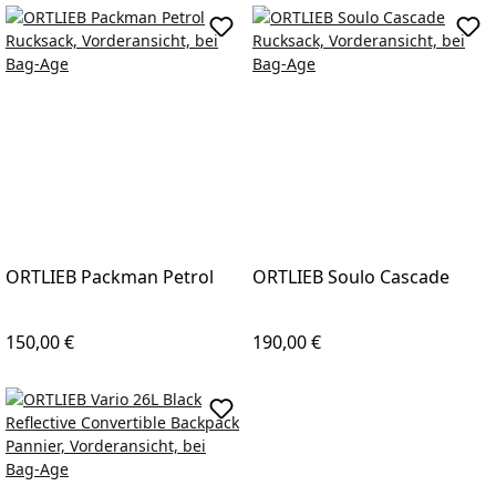
ORTLIEB Packman Petrol
ORTLIEB Soulo Cascade
Regulärer Preis:
Regulärer Preis:
150,00 €
190,00 €
In den Warenkorb