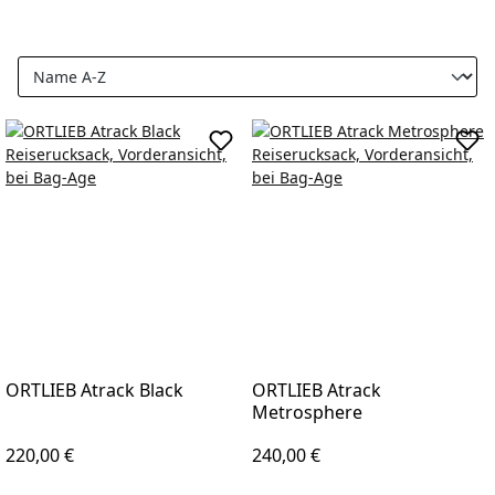
In den Warenkorb
In d
ORTLIEB Atrack Black
ORTLIEB Atrack
Metrosphere
Regulärer Preis:
Regulärer Preis:
220,00 €
240,00 €
In den Warenkorb
In d