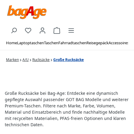
Zum Hauptinhalt springen
Du hast 0 Produkte auf dem Merkzettel
Warenkorb enthält 0 Positionen. De
Home
Laptoptaschen
Taschen
Fahrradtaschen
Reisegepäck
Accessoires
Ma
Marken
A/U
Rucksäcke
Große Rucksäcke
Große Rucksäcke bei Bag-Age: Entdecke eine dynamisch
gepflegte Auswahl passender GOT BAG Modelle und weiterer
Premium-Taschen. Filtere nach Marke, Farbe, Volumen,
Material und Einsatzbereich und finde nachhaltige Modelle
mit recycelten Materialien, PFAS-freien Optionen und klaren
technischen Daten.