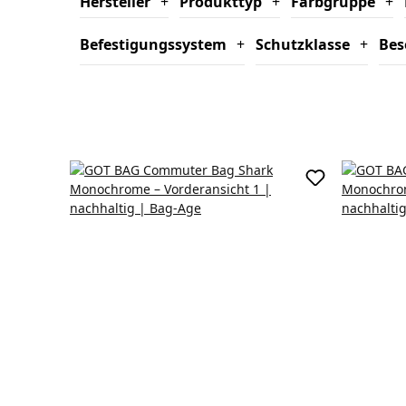
Hersteller
+
Produkttyp
+
Farbgruppe
+
Befestigungssystem
+
Schutzklasse
+
Bes
In den Waren