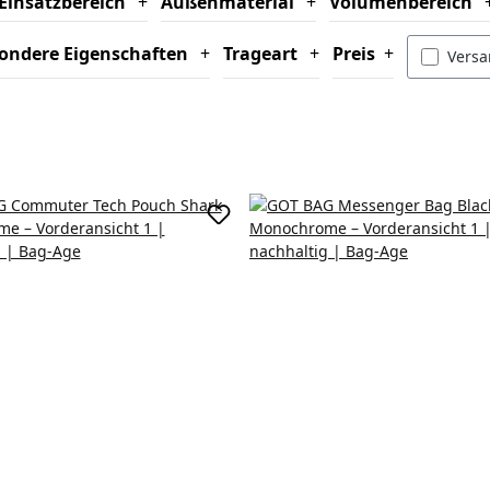
Einsatzbereich
+
Außenmaterial
+
Volumenbereich
ondere Eigenschaften
+
Trageart
+
Preis
+
Filte
Versa
korb
In den Warenkorb