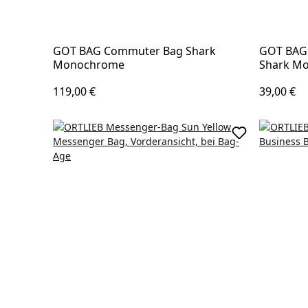
GOT BAG Commuter Bag Shark
GOT BAG
Monochrome
Shark M
Regulärer Preis:
Regulärer
119,00 €
39,00 €
In den Waren