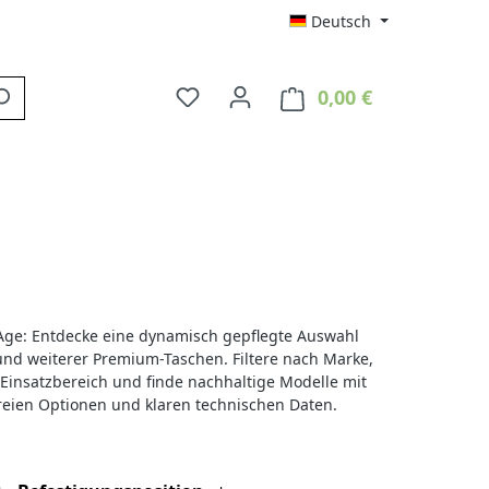
Deutsch
0,00 €
Du hast 0 Produkte auf dem Merkzett
Warenkorb enth
ge: Entdecke eine dynamisch gepflegte Auswahl
d weiterer Premium-Taschen. Filtere nach Marke,
Einsatzbereich und finde nachhaltige Modelle mit
freien Optionen und klaren technischen Daten.