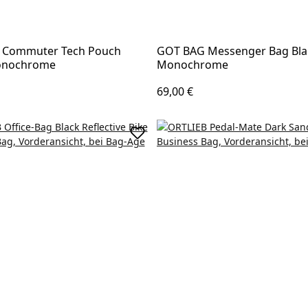
 Commuter Tech Pouch
GOT BAG Messenger Bag Bla
onochrome
Monochrome
 Preis:
Regulärer Preis:
69,00 €
korb
In den Warenkorb