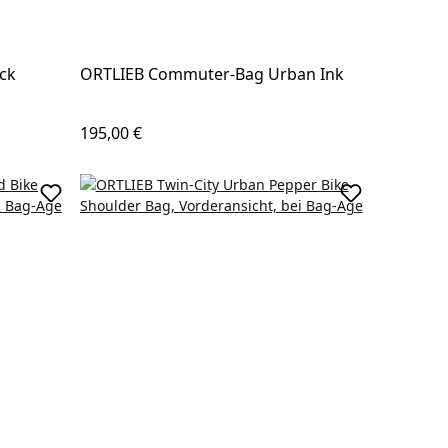
ck
ORTLIEB Commuter-Bag Urban Ink
Regulärer Preis:
195,00 €
In den Warenkorb
In den Waren