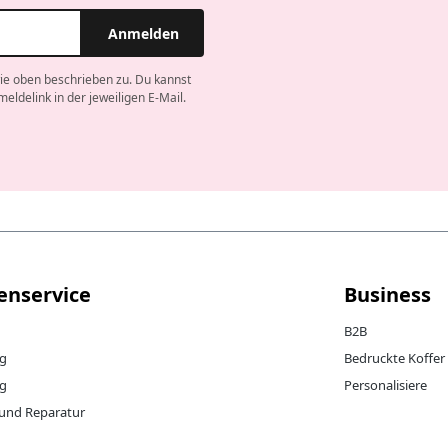
Anmelden
ie oben beschrieben zu. Du kannst
meldelink in der jeweiligen E-Mail.
enservice
Business
B2B
ng
Bedruckte Koffer
g
Personalisiere
 und Reparatur
g