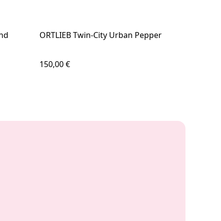
and
ORTLIEB Twin-City Urban Pepper
Regulärer Preis:
150,00 €