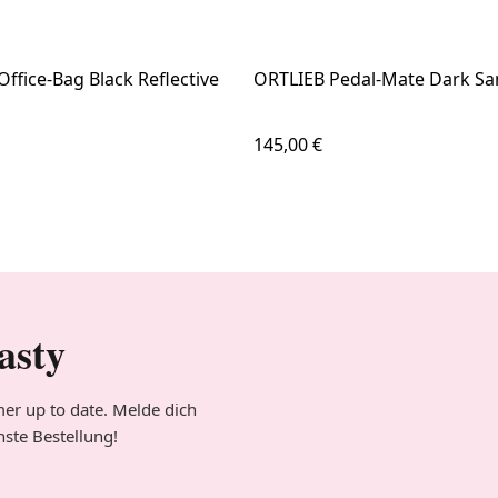
ffice-Bag Black Reflective
ORTLIEB Pedal-Mate Dark S
 Preis:
Regulärer Preis:
145,00 €
asty
er up to date. Melde dich
hste Bestellung!